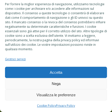
Per fornire la miglior esperienza di navigazione, utilizziamo tecnologie
come i cookie per archiviare e/o accedere alle informazioni sul
dispositivo. Il consenso a queste tecnologie ci consentirà di elaborare
dati come il comportamento di navigazione o gli ID univoci su questo
sito. Il mancato consenso o la revoca del consenso potrebbero influire
negativamente su determinate caratteristiche e funzioni. I cookie
© ATC Caserta - Copyright 2016-2024 | Viale Carlo III - Ex CIAPI, 153 -
essenziali sono già attivi per il corretto utilizzo del sito. Altre tipologie di
81020 San Nicola La Strada (CE) | P.IVA: 93033220612 | Tel:
0823554192
|
cookie sono a scelta esclusiva dell'utente. Vi invitiamo a leggere,
Email:
info@atccaserta.com
-
atccaserta@cert.dbnet.it
| Powered by
periodicamente, la nostra pagina della privacy policy ed informavi
DbNet Srl
sull'utilizzo dei cookie. Le vostre impostazioni possono riviste in
qualsiasi momento.
Gestisci servizi
Accetta
Nega
Visualizza le preferenze
Cookie Policy
Privacy Policy