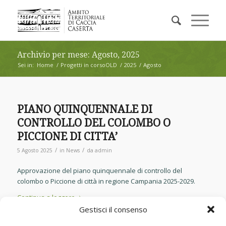
Archivio per mese: Agosto, 2025
Sei in:
Home
/
Progetti in corsoOLD
/
2025
/
Agosto
PIANO QUINQUENNALE DI
CONTROLLO DEL COLOMBO O
PICCIONE DI CITTA’
/
/
5 Agosto 2025
in
News
da
admin
Approvazione del piano quinquennale di controllo del
colombo o Piccione di città in regione Campania 2025-2029.
Continua a leggere
Gestisci il consenso