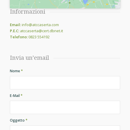
Informazioni
Email:
info@atccaserta.com
P.E.C:
atccaserta@cert.dbnet.it
Telefono:
0823 554192
Invia un’email
Nome
*
E-Mail
*
Oggetto
*