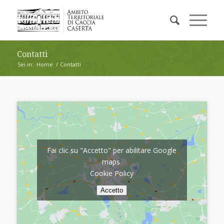
Contatti
Sei in:
Home
/
Contatti
Fai clic su "Accetto" per abilitare Google
maps
Cookie Policy
Accetto