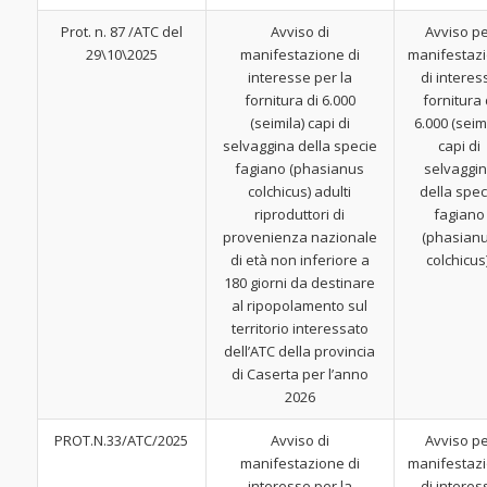
Prot. n. 87 /ATC del
Avviso di
Avviso p
29\10\2025
manifestazione di
manifestaz
interesse per la
di interes
fornitura di 6.000
fornitura 
(seimila) capi di
6.000 (seimi
selvaggina della specie
capi di
fagiano (phasianus
selvaggi
colchicus) adulti
della spec
riproduttori di
fagiano
provenienza nazionale
(phasian
di età non inferiore a
colchicus
180 giorni da destinare
al ripopolamento sul
territorio interessato
dell’ATC della provincia
di Caserta per l’anno
2026
PROT.N.33/ATC/2025
Avviso di
Avviso p
manifestazione di
manifestaz
interesse per la
di interes