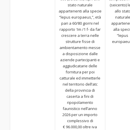
stato naturale
(seicento) l
appartenenti alla specie
allo stat
“lepus europaeus,”, età
natural
pari a 60/80 giorni nel
appartene
rapporto 1m /1 f- da far
alla spec
crescere a terra nelle
“lepus
strutture fisse di
europaeu
ambientamento messe
a disposizione dalle
aziende partecipanti e
aggiudicatarie delle
fornitura per poi
catturale ed immetterle
nel territorio dell’atc
della provincia di
caserta a fini di
ripopolamento
faunistico nell’anno
2026 per un importo
complessivo di
€ 96.000,00 oltre iva