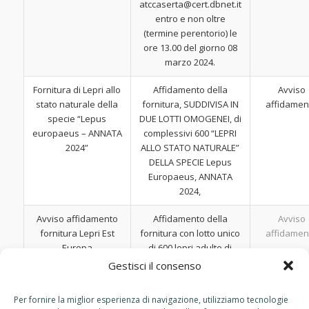
atccaserta@cert.dbnet.it
entro e non oltre
(termine perentorio) le
ore 13.00 del giorno 08
marzo 2024.
Fornitura di Lepri allo
Affidamento della
Avviso
stato naturale della
fornitura, SUDDIVISA IN
affidamen
specie “Lepus
DUE LOTTI OMOGENEI, di
europaeus – ANNATA
complessivi 600 “LEPRI
2024”
ALLO STATO NATURALE”
DELLA SPECIE Lepus
Europaeus, ANNATA
2024,
Avviso affidamento
Affidamento della
Avviso
fornitura Lepri Est
fornitura con lotto unico
affidamen
Europa
di 600 lepri adulte di
cattura della specie
Gestisci il consenso
lepus europaeus di
provenienza est europa
Per fornire la miglior esperienza di navigazione, utilizziamo tecnologie