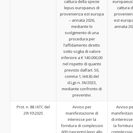
cattura della specie
europaeus”
lepus europaeus di
cattura d
provenienza est europa
provenien
– annata 2026,
est europ
mediante lo
annata 20
svolgimento di una
procedura per
l’affidamento diretto
sotto soglia di valore
inferiore a € 140.000,00
nel rispetto di quanto
previsto dall’art. 50,
comma 1, lett.B) del
d.Lgs n. 36/2023,
mediante confronto di
preventivi.
Prot. n. 88 /ATC del
Avviso per
Avviso p
29\10\2025
manifestazione di
manifestaz
interesse per la
di interesse
fornitura di complessivi
la fornitura
600 (seicento) lepri allo
complessivi