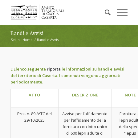
Bandi e Avvisi
Sei in:
Home
/
Bandi e Avvisi
L’Elenco seguente
riporta
le informazioni su bandi e avvisi
del territorio di Caserta. I contenuti vengono aggiornati
periodicamente.
ATTO
DESCRIZIONE
NOTE
Prot. n. 89 /ATC del
Avviso per l’affidamento
Fornitura 
29\10\2025
per l’affidamento della
lepri adul
fornitura con lotto unico
della spec
di 600 lepri adulte di
“lepus